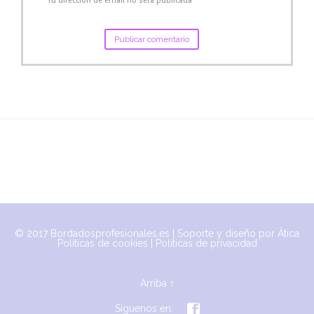
Tu dirección de email no será publicada
© 2017 Bordadosprofesionales.es | Soporte y diseño por
Ática
Políticas de cookies
|
Políticas de privacidad
Arriba
↑

Síguenos en: