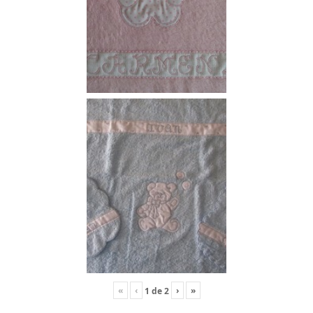
«
‹
›
»
1
de
2