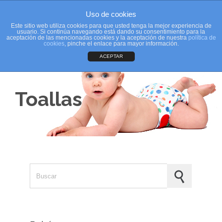
Uso de cookies
Este sitio web utiliza cookies para que usted tenga la mejor experiencia de
usuario. Si continúa navegando está dando su consentimiento para la
aceptación de las mencionadas cookies y la aceptación de nuestra
política de
cookies
, pinche el enlace para mayor información.
ACEPTAR
Toallas
Search for: