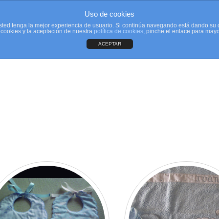
Uso de cookies
 usted tenga la mejor experiencia de usuario. Si continúa navegando está dando su 
ookies y la aceptación de nuestra
política de cookies
, pinche el enlace para mayo
ACEPTAR